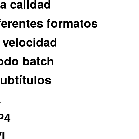
a calidad
ferentes formatos
 velocidad
odo batch
ubtítulos
K
P4
I