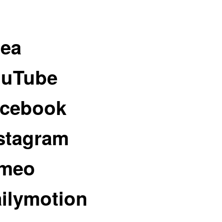
nea
ouTube
acebook
nstagram
imeo
ailymotion