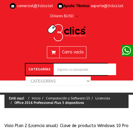
comercial@3clics.lat
Ayuda Técnica:
soporte@3clics.lat
Dólares $USD
Carro vacío
CATEGORÍAS
Está aquí:
Inicio
Computación y Software (2)
Licencias
Office 2016 Professional Plus 5 dispositivos
Visio Plan 2 (Licencia anual)
Clave de producto Windows 10 Pro