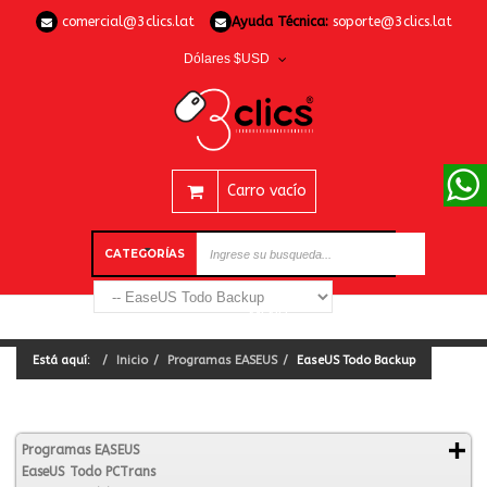
comercial@3clics.lat
Ayuda Técnica:
soporte@3clics.lat
Dólares $USD
Carro vacío
CATEGORÍAS
Está aquí:
Inicio
Programas EASEUS
EaseUS Todo Backup
Programas EASEUS
EaseUS Todo PCTrans