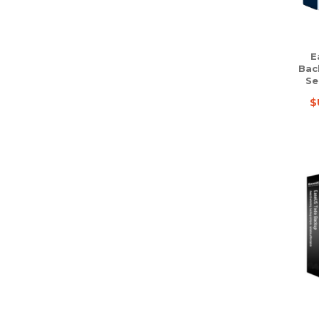
E
Bac
Se
$