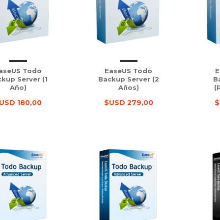
aseUS Todo
EaseUS Todo
E
kup Server (1
Backup Server (2
B
Año)
Años)
(
USD 180,00
$USD 279,00
$