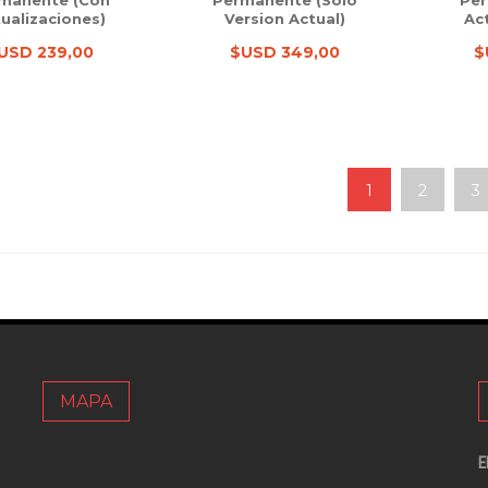
manente (con
Permanente (solo
Per
ualizaciones)
Version Actual)
Ac
USD 239,00
$USD 349,00
$
1
2
3
MAPA
E