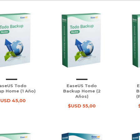
aseUS Todo
EaseUS Todo
E
p Home (1 Año)
Backup Home (2
B
Años)
(
$USD 45,00
$USD 55,00