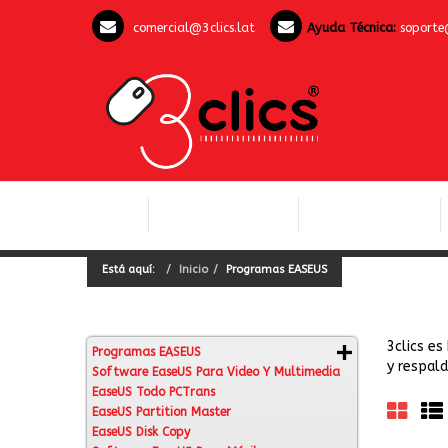
comercial@3clics.lat
Ayuda Técnica:
soporte
COMPUTACIÓN Y
INICIO
LICENCIAS OFFICE
SOFTWARE
Está aquí:
Inicio
Programas EASEUS
3clics e
Programas EASEUS
y respald
Software EaseUS Para Video Y Multimedia
EaseUS Todo PCTrans
EaseUS Partition Master
EaseUS Disk Copy