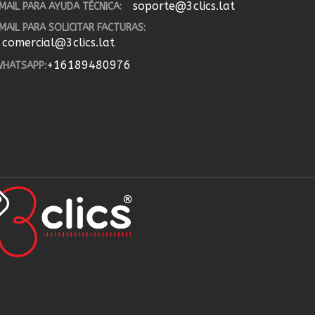
soporte@3clics.lat
MAIL PARA AYUDA TÉCNICA:
MAIL PARA SOLICITAR FACTURAS:
comercial@3clics.lat
+16189480976
HATSAPP: