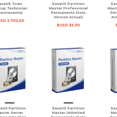
aseUS Todo
EaseUS Partition
Eas
kup Technician
Master Professional
Mast
Permanente)
Permanente (solo
Per
Version Actual)
Ac
SD 2.750,00
$USD 35,00
eUS Partition
EaseUS Partition
Eas
aster Server
Master Unlimited
Mas