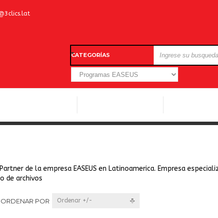
@3clics.lat
CATEGORÍAS
LICENCIAS WINDOWS
LICENCIAS ANTIVIRUS
OTROS SOFTW
s Partner de la empresa EASEUS en Latinoamerica. Empresa especiali
o de archivos
ORDENAR POR
Ordenar +/-