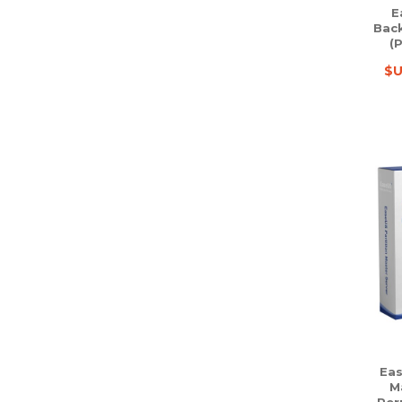
E
Bac
(
$U
Eas
M