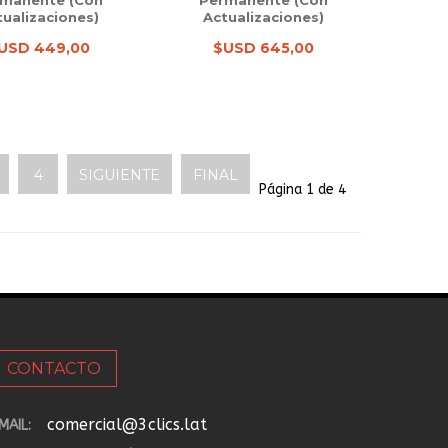
manente (con
Permanente (con
tualizaciones)
Actualizaciones)
USD 449,00
$USD 645,00
4
SIGUIENTE
FINAL
Página 1 de 4
CONTACTO
comercial@3clics.lat
MAIL: