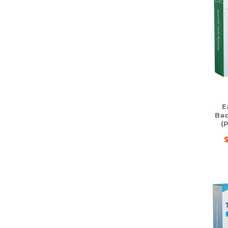
E
Bac
(