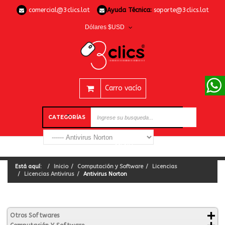
comercial@3clics.lat
Ayuda Técnica:
soporte@3clics.lat
Dólares $USD
Carro vacío
CATEGORÍAS
Está aquí:
Inicio
Computación y Software
Licencias
Licencias Antivirus
Antivirus Norton
Otros Softwares