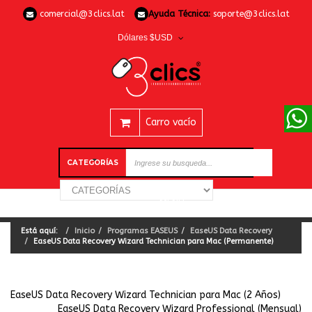
comercial@3clics.lat
Ayuda Técnica:
soporte@3clics.lat
Dólares $USD
Carro vacío
CATEGORÍAS
Está aquí:
Inicio
Programas EASEUS
EaseUS Data Recovery
EaseUS Data Recovery Wizard Technician para Mac (Permanente)
EaseUS Data Recovery Wizard Technician para Mac (2 Años)
EaseUS Data Recovery Wizard Professional (Mensual)