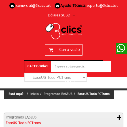
comercial@3clics.lat
Ayuda Técnica:
soporte@3clics.lat
Dólares $USD
Carro vacío
CATEGORÍAS
Está aquí:
Inicio
Programas EASEUS
EaseUS Todo PCTrans
Programas EASEUS
EaseUS Todo PCTrans