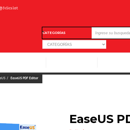
@3clics.lat
CATEGORÍAS
LICENCIAS WINDOWS
LICENCIAS ANTIVIRUS
OTROS SOFTW
seUS
EaseUS PDF Editor
EaseUS PD