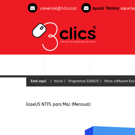
comercial@3clics.lat
Ayuda Técnica:
soporte
COMPUTACIÓN Y
INICIO
LICENCIAS OFFICE
SOFTWARE
Está aquí:
Inicio
Programas EASEUS
Otros software Ea
EaseUS NTFS para Mac (Mensual)