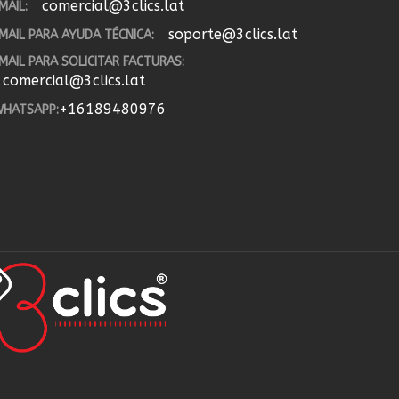
comercial@3clics.lat
MAIL:
soporte@3clics.lat
MAIL PARA AYUDA TÉCNICA:
MAIL PARA SOLICITAR FACTURAS:
comercial@3clics.lat
+16189480976
HATSAPP: