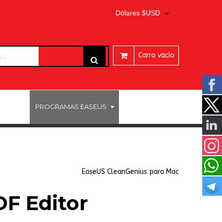
Dólares $USD
Carro vacío
ARES
PROGRAMAS EASEUS
EaseUS CleanGenius para Mac
F Editor