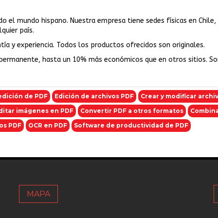
odo el mundo hispano. Nuestra empresa tiene sedes físicas en Chile,
quier país.
ía y experiencia. Todos los productos ofrecidos son originales.
permanente, hasta un 10% más económicos que en otros sitios. S
edición de PDF
Edición de archivos PDF
Crear y modificar archi
ditar imágenes en PDF
Convertir PDF a otros formatos
Combinar
os PDF
OCR en PDF
Software de productividad de PDF
MAPA