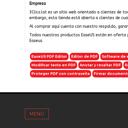
Empresa
3Clics.lat es un sitio web orientado a clientes de t
embargo, esta tienda está abierta a clientes de cual
Al comprar aquí cuenta con nuestro respaldo, garant
Todos nuestros productos EaseUS están en oferta 
Easeus.
EaseUS PDF Editor
Editor de PDF
Software de 
Modificar texto en PDF
Anotar y resaltar PDF
E
Proteger PDF con contraseña
Firmar document
MENÚ