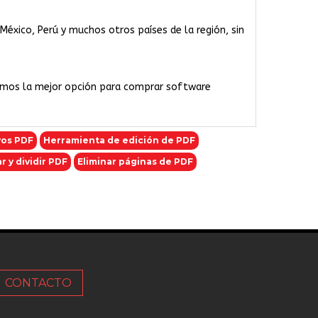
 México, Perú y muchos otros países de la región, sin
omos la mejor opción para comprar software
vos PDF
Herramienta de edición de PDF
 y dividir PDF
Eliminar páginas de PDF
CONTACTO