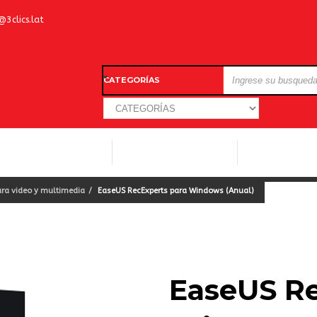
@3clics.lat
CATEGORÍAS
LICENCIAS WINDOWS
LICENCIAS ANTIVIRUS
OTROS SOFTW
ra video y multimedia
EaseUS RecExperts para Windows (Anual)
EaseUS Re