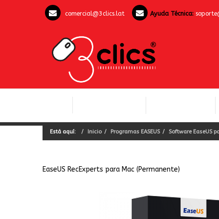
comercial@3clics.lat
Ayuda Técnica:
soporte
COMPUTACIÓN Y
INICIO
LICENCIAS OFFICE
SOFTWARE
Está aquí:
Inicio
Programas EASEUS
Software EaseUS pa
EaseUS RecExperts para Mac (Permanente)