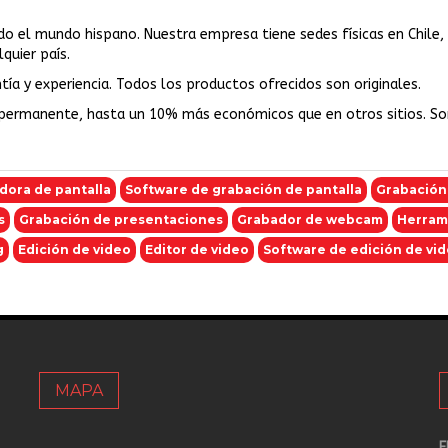
odo el mundo hispano. Nuestra empresa tiene sedes físicas en Chile,
quier país.
ía y experiencia. Todos los productos ofrecidos son originales.
permanente, hasta un 10% más económicos que en otros sitios. S
dora de pantalla
Software de grabación de pantalla
Grabación
s
Grabación de presentaciones
Grabador de webcam
Herrami
g
Edición de video
Editor de video
Software de edición de vi
MAPA
E