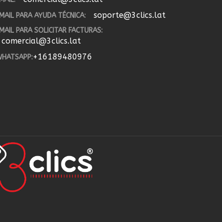
soporte@3clics.lat
MAIL PARA AYUDA TÉCNICA:
MAIL PARA SOLICITAR FACTURAS:
comercial@3clics.lat
+16189480976
HATSAPP: