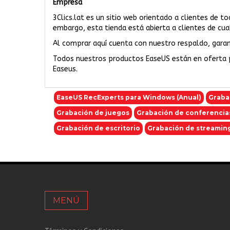
Empresa
3Clics.lat es un sitio web orientado a clientes de t
embargo, esta tienda está abierta a clientes de cual
Al comprar aquí cuenta con nuestro respaldo, garant
Todos nuestros productos EaseUS están en oferta 
Easeus.
EaseUS RecExperts para Windows (Anual)
Graba
Grabación de juegos
Grabación de conferencia
Grabación de escritorio
Grabación de streamin
MENÚ