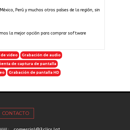
 México, Perú y muchos otros países de la región, sin
omos la mejor opción para comprar software
 de video
Grabación de audio
enta de captura de pantalla
deo
Grabación de pantalla HD
CONTACTO
comercial@3clics.lat
MAIL: