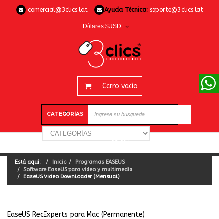
comercial@3clics.lat
Ayuda Técnica:
soporte@3clics.lat
Dólares $USD
Carro vacío
CATEGORÍAS
Está aquí:
Inicio
Programas EASEUS
Software EaseUS para video y multimedia
EaseUS Video Downloader (Mensual)
EaseUS RecExperts para Mac (Permanente)