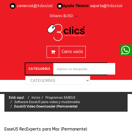
comercial@3clics.lat
Ayuda Técnica:
soporte@3clics.lat
Dólares $USD
Carro vacío
CATEGORÍAS
Está aquí:
Inicio
Programas EASEUS
Software EaseUS para video y multimedia
EaseUS Video Downloader (Permanente)
EaseUS RecExperts para Mac (Permanente)