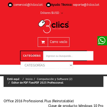
comercial@3clics.lat
Ayuda Técnica:
soporte@3clics.lat
Dólares $USD
Carro vacío
CATEGORÍAS
Está aquí:
Inicio
Computación y Software (2)
Editor de PDF FlexiPDF 2025 Professional
Office 2016 Professional Plus (Reinstalable)
Clave de producto Windows 10 Pro