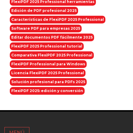
FlexiPDF 2025 Professional herramientas
Edición de PDF profesional 2025
Características de FlexiPDF 2025 Professional
Software PDF para empresas 2025
Editar documentos PDF fácilmente 2025
FlexiPDF 2025 Professional tutorial
Comparativa FlexiPDF 2025 Professional
FlexiPDF Professional para Windows
Licencia FlexiPDF 2025 Professional
Solución profesional para PDFs 2025
FlexiPDF 2025: edición y conversión
MENÚ