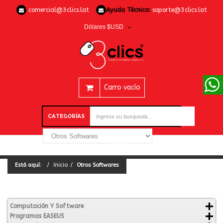
comercial@3clics.lat
Ayuda Técnica:
soporte@3clics.lat
Dólares $USD
Carro vacío
CATEGORÍAS
Está aquí:
Inicio
Otros Softwares
Computación Y Software
Programas EASEUS