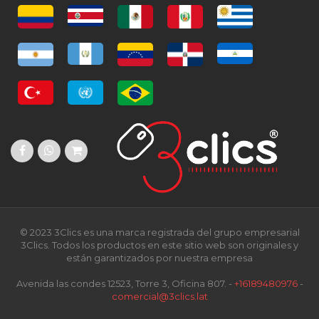
© 2023 3Clics es una marca registrada del grupo empresarial
3Clics. Todos los productos en este sitio web son originales y
están garantizados por nuestra empresa
Avenida las condes 12523, Torre 3, Oficina 807. -
+16189480976
-
comercial@3clics.lat