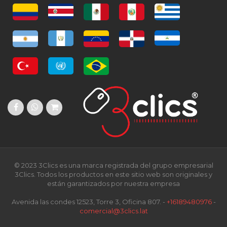
© 2023 3Clics es una marca registrada del grupo empresarial
3Clics. Todos los productos en este sitio web son originales y
están garantizados por nuestra empresa
Avenida las condes 12523, Torre 3, Oficina 807. -
+16189480976
-
comercial@3clics.lat