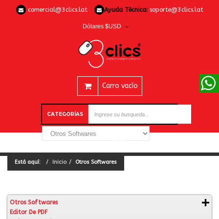
comercial@3clics.lat
Ayuda Técnica:
soporte@3clics.lat
Dólares $USD
Carro vacío
CATEGORÍAS
Está aquí:
Inicio
Otros Softwares
Otros Softwares
Editor De PDF