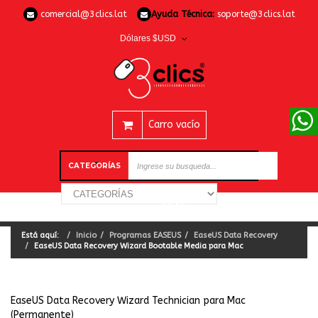
comercial@3clics.lat
Ayuda Técnica:
soporte@3clics.lat
Dólares $USD
Carro vacío
CATEGORÍAS
Está aquí:
Inicio
Programas EASEUS
EaseUS Data Recovery
EaseUS Data Recovery Wizard Bootable Media para Mac
EaseUS Data Recovery Wizard Technician para Mac
(Permanente)